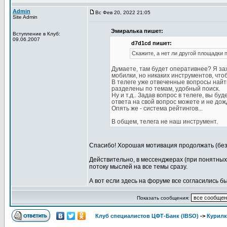
Admin
Вс Фев 20, 2022 21:05
Site Admin
Эмиралька пишет:
Вступление в Клуб:
09.06.2007
d7d1cd пишет:
Скажите, а нет ли другой площадки
Думаете, там будет оперативнее? Я зах
мобилки, но никаких инструментов, чтоб
В телеге уже отвеченные вопросы найт
разделены по темам, удобный поиск.
Ну и т.д.. Задав вопрос в телеге, вы б
ответа на свой вопрос можете и не дож
Опять же - система рейтингов...
В общем, телега не наш инструмент.
Спасибо! Хорошая мотивация продолжать (без
Действительно, в мессенджерах (при понятных
потоку мыслей на все темы сразу.
А вот если здесь на форуме все согласились 
Показать сообщения:
Клуб специалистов ЦФТ-Банк (IBSO)
->
Курилк