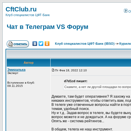
CftClub.ru
О
Клуб специалистов ЦФТ-Банк
Чат в Телеграм VS Форум
Клуб специалистов ЦФТ-Банк (IBSO)
->
Курилк
Автор
Эмиралька
Пт Фев 18, 2022 12:10
Эксперт
d7d1cd пишет:
Вступление в Клуб:
09.11.2015
Скажите, а нет ли другой площадки по вопр
Думаете, там будет оперативнее? Я захожу на 
никаких инструментов, чтобы ответить вам, под
В телеге уже отвеченные вопросы найти в пор
темам, удобный поиск.
Ну и т.д.. Задав вопрос в телеге, вы будете в
вопрос можете и не дождаться. А на форуме сра
Опять же - система рейтингов...
В общем, телега не наш инструмент.