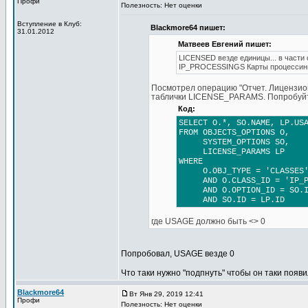
Профи
Полезность: Нет оценки
Вступление в Клуб:
Blackmore64 пишет:
31.01.2012
Матвеев Евгений пишет:
LICENSED везде единицы... в части
IP_PROCESSINGS Карты процессинг 
Посмотрел операцию "Отчет. Лицензион
таблички LICENSE_PARAMS. Попробуйт
Код:
SELECT O.*, SO.NAME, LP.US
FROM OBJECTS_OPTIONS O,
SYSTEM_OPTIONS SO,
LICENSE_PARAMS LP
WHERE
O.OBJ_TYPE = 'CLASSES' 
AND O.CLASS_ID = 'IP_PR
AND O.OPTION_ID = SO.I
AND SO.ID = LP.ID
где USAGE должно быть <> 0
Попробовал, USAGE везде 0
Что таки нужно "подпнуть" чтобы он таки появи
Blackmore64
Вт Янв 29, 2019 12:41
Профи
Полезность: Нет оценки