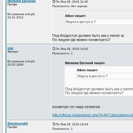
Матвеев Евгений
Пн Янв 28, 2019 11:46
Профи
Полезность: Нет оценки
Вступление в Клуб:
Alkov пишет:
31.01.2012
Лицуха и доступ е ?
Под ibs(доступ должен быть как у owner a)
По лицухе где можно посмотреть?
vtar
Пн Янв 28, 2019 14:02
Эксперт
Полезность: 1
Вступление в Клуб:
Матвеев Евгений пишет:
20.03.2009
Alkov пишет:
Лицуха и доступ е ?
Под ibs(доступ должен быть как у owner
По лицухе где можно посмотреть?
посмотри тут пару селектов
http://cftclub.ru/viewtopic.php?t=4671&postdays
Blackmore64
Пн Янв 28, 2019 14:44
Профи
Полезность: 1