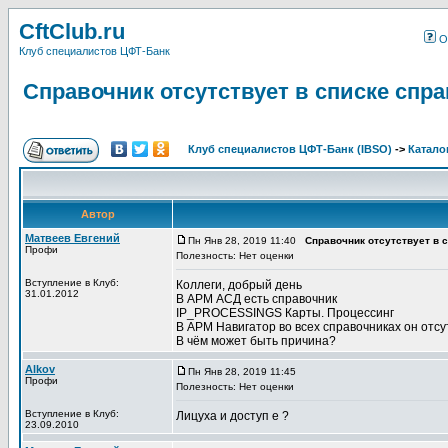
CftClub.ru
О
Клуб специалистов ЦФТ-Банк
Справочник отсутствует в списке спр
Клуб специалистов ЦФТ-Банк (IBSO)
->
Катало
Автор
Матвеев Евгений
Пн Янв 28, 2019 11:40
Справочник отсутствует в 
Профи
Полезность: Нет оценки
Вступление в Клуб:
Коллеги, добрый день
31.01.2012
В АРМ АСД есть справочник
IP_PROCESSINGS Карты. Процессинг
В АРМ Навигатор во всех справочниках он отсу
В чём может быть причина?
Alkov
Пн Янв 28, 2019 11:45
Профи
Полезность: Нет оценки
Вступление в Клуб:
Лицуха и доступ е ?
23.09.2010