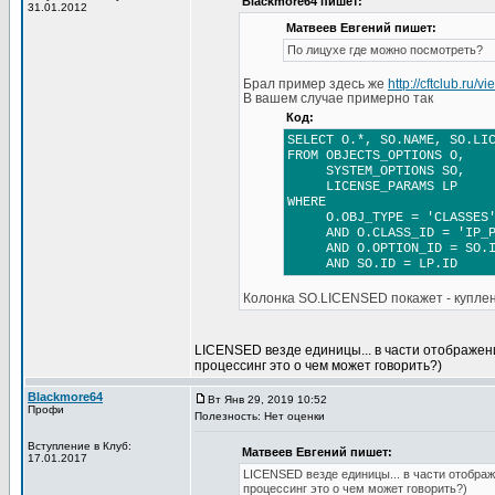
Blackmore64 пишет:
31.01.2012
Матвеев Евгений пишет:
По лицухе где можно посмотреть?
Брал пример здесь же
http://cftclub.ru/
В вашем случае примерно так
Код:
SELECT O.*, SO.NAME, SO.LI
FROM OBJECTS_OPTIONS O,
SYSTEM_OPTIONS SO,
LICENSE_PARAMS LP
WHERE
O.OBJ_TYPE = 'CLASSES' 
AND O.CLASS_ID = 'IP_PR
AND O.OPTION_ID = SO.I
AND SO.ID = LP.ID
Колонка SO.LICENSED покажет - купле
LICENSED везде единицы... в части отображен
процессинг это о чем может говорить?)
Blackmore64
Вт Янв 29, 2019 10:52
Профи
Полезность: Нет оценки
Вступление в Клуб:
Матвеев Евгений пишет:
17.01.2017
LICENSED везде единицы... в части отобра
процессинг это о чем может говорить?)