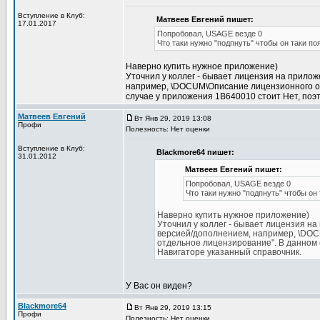
Вступление в Клуб:
Матвеев Евгений пишет:
17.01.2017
Попробовал, USAGE везде 0
Что таки нужно "подпнуть" чтобы он таки п
Наверно купить нужное приложение)
Уточнил у коллег - бывает лицензия на прилож
например, \DOCUM\Описание лицензионного отч
случае у приложения 1B640010 стоит Нет, поэт
Матвеев Евгений
Вт Янв 29, 2019 13:08
Профи
Полезность: Нет оценки
Вступление в Клуб:
Blackmore64 пишет:
31.01.2012
Матвеев Евгений пишет:
Попробовал, USAGE везде 0
Что таки нужно "подпнуть" чтобы он
Наверно купить нужное приложение)
Уточнил у коллег - бывает лицензия на
версией/дополнением, например, \DOCU
отдельное лицензирование". В данном с
Навигаторе указанный справочник.
У Вас он виден?
Blackmore64
Вт Янв 29, 2019 13:15
Профи
Полезность: Нет оценки