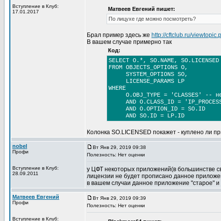
Вступление в Клуб:
Матвеев Евгений пишет:
17.01.2017
По лицухе где можно посмотреть?
Брал пример здесь же
http://cftclub.ru/viewtopi
В вашем случае примерно так
Код:
SELECT O.*, SO.NAME, SO.LICENSED
FROM OBJECTS_OPTIONS O,
SYSTEM_OPTIONS SO,
LICENSE_PARAMS LP
WHERE
O.OBJ_TYPE = 'CLASSES' -- не
AND O.CLASS_ID = 'IP_PROCESS
AND O.OPTION_ID = SO.ID
AND SO.ID = LP.ID
Колонка SO.LICENSED покажет - куплено ли п
nobel
Вт Янв 29, 2019 09:38
Профи
Полезность: Нет оценки
Вступление в Клуб:
у ЦФТ некоторых приложений(в большинстве св
28.09.2011
лицензии не будет прописано данное приложен
в вашем случаи данное приложение "старое" и
Матвеев Евгений
Вт Янв 29, 2019 09:39
Профи
Полезность: Нет оценки
Вступление в Клуб: