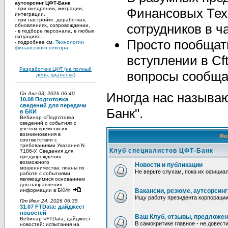
аутсорсинг ЦФТ-Банк
- при внедрении, миграции,
Финансовых Тех
интеграции,
- при настройке, доработках,
сотрудников в ч
обновлениях, сопровождении,
- в подборе персонала, в любых
ситуациях...
Просто пообщать
- подробнее см.
Технологии
финансового сектора
вступлении в Cf
Разработчик ЦФТ (на полный
вопросы сообща
день, удаленка)
Иногда нас называ
Пн Авг 03, 2026 06:40
10.08 Подготовка
сведений для передачи
Банк".
в БКИ
Вебинар «Подготовка
сведений о событиях с
учетом времени их
возникновения в
Фо
соответствии с
требованиями Указания N
Клуб специалистов ЦФТ-Банк
7186-У. Сведения для
предупреждения
возможного
Новости и публикации
мошенничества: планы по
Не верьте слухам, пока их официа
работе с событиями,
являющимися основанием
для направления
информации в БКИ»
Вакансии, резюме, аутсорсинг
Ищу pаботу пpезидента коpпоpации
Пт Июл 24, 2026 06:35
31.07 FTData: дайджест
новостей
Ваш Клуб, отзывы, предложе
Вебинар «FTData, дайджест
В самокритике главное - не довест
новостей: испытания на