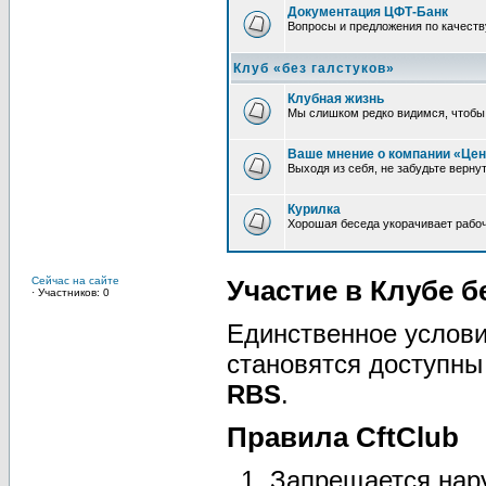
Документация ЦФТ-Банк
Вопросы и предложения по качеств
Клуб «без галстуков»
Клубная жизнь
Мы слишком редко видимся, чтобы 
Ваше мнение о компании «Це
Выходя из себя, не забудьте верну
Курилка
Хорошая беседа укорачивает рабо
Сейчас на сайте
Участие в Клубе 
· Участников: 0
Единственное услови
становятся доступн
RBS
.
Правила CftClub
Запрещается нар