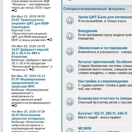
отраслевом полигоне ИЦК
"Финансы", сертификация,
планы до конца 2026 года»
Специализированные форумы
Вт Июл 21, 2026 06:50
Уроки ЦФТ-Банк для начинаю
23.07 Транспортное
Я не волшебник, а только учусь
решение ЦФТ для M2M-
переводов
Круглый стол
Внедрение
«Транспортное решение
Если программа сразу выдала нужн
ЦФТ для M2M-переводов:
переделка
MVP и планы развития»
Пт Июл 03, 2026 10:35
Обновления и тестирование
14.07 Дайджест версий
Изменяться и улучшаться - совер
26.1–26.4 по ФМ и
Клиентам
Вебинар «Дайджест версий
Каталог приложений. Особенн
26.1–26.4 по продуктам
Старые банковские системы слишк
"Финансовый мониторинг" и
слишком много кнопок, слишком мно
"Клиенты"»
сложно внедрять, с ними сложно ра
Вт Июн 30, 2026 05:14
07.07 Формирование
Настройка и сопровождение
уведомлений по
С годами крепнет голова и даже гр
запросам ФНС
лоб, как спички
Вебинар «Формирование
уведомлений о
невозможности
Банковская отчетность (операт
представления копий
Опытный бухгалтер актив с пассив
документов (информации)»
Чт Июн 25, 2026 07:36
Бухучет 302-П, 385-П, 446-П
02.07 Исполнение
Много людей - много правил
запросов нотариуса
Вебинар «Исполнение
запросов нотариуса о
МСФО9
подтверждении выдачи
денежных средств